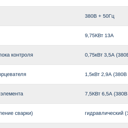
380В + 50Гц
9,75КВт 13А
лока контроля
0,75кВт 3,5А (380
орцевателя
1,5кВт 2,9А (380В
 элемента
7,5КВт 6,5А (380В
ление сварки)
гидравлический (