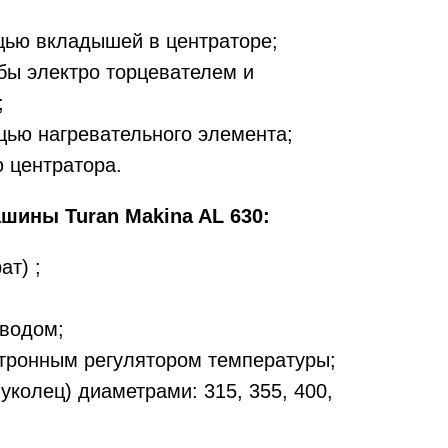
щью вкладышей в центраторе;
бы электро торцевателем и
;
щью нагревательного элемента;
 центратора.
шины Turan Makina AL 630:
ат) ;
иводом;
ктронным регулятором температуры;
колец) диаметрами: 315, 355, 400,